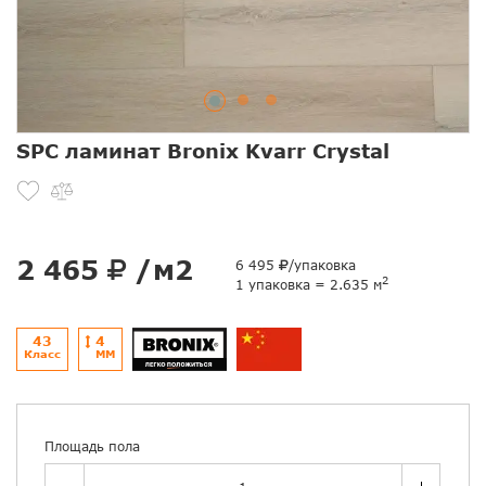
SPC ламинат Bronix Kvarr Crystal
2 465
/м2
6 495
/упаковка
2
1 упаковка = 2.635 м
43
4
Класс
ММ
Площадь пола