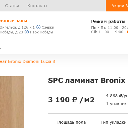
Статьи
Контакты
Акции 
очные залы
Режим работы
 Энгельса, д.126 к.1
Озерки
Пн - Пт:
11:00 - 20
Сб:
11:00 - 19:00
 Победы, д.23
Парк Победы
ат Bronix Diamoni Lucia B
SPC ламинат Bronix 
4 868
/у
3 190
/м2
1 упаковк
Площадь пола
Тип укладки