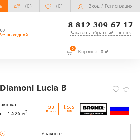
(0)
(
0
)
Вход
/
Регистрация
%
8 812 309 67 17
:00
Заказать обратный звонок
Вс: выходной
0
Корзина: 0
Diamoni Lucia B
паковка
33
5,5
Класс
ММ
2
а = 1.526 м
i
Упаковок