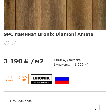
SPC ламинат Bronix Diamoni Amata
3 190
/м2
4 868
/упаковка
2
1 упаковка = 1.526 м
33
5,5
Класс
ММ
Площадь пола