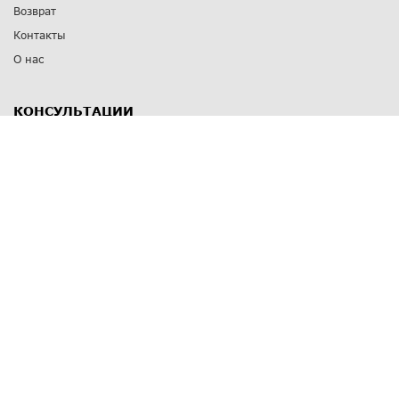
Возврат
Контакты
О нас
КОНСУЛЬТАЦИИ
8 812 309 67 17
Заказать обратный звонок
Выставочные залы
С-Пб
,
пр. Энгельса, д.126 к.1
Озерки
С-Пб
,
ул. Победы, д.23
Парк Победы
Режим работы
Пн-Пт:
11:00 - 20:00
Сб:
11:00 - 19:00
Вс: выходной
СПОСОБЫ ОПЛАТЫ