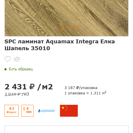
SPC ламинат Aquamax Integra Елка
Шапель 35010
Есть образец
2 431
/м2
3 187
/упаковка
2
1 упаковка = 1.311 м
3 039
/м2
43
4
Класс
ММ