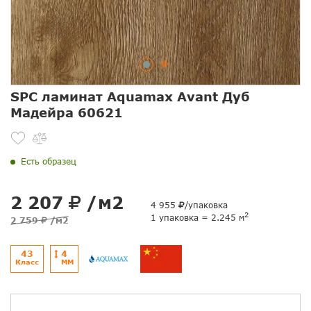
SPC ламинат Aquamax Avant Дуб
Мадейра 60621
Есть образец
2 207
/м2
4 955
/упаковка
2
1 упаковка = 2.245 м
2 759
/м2
43
4
Класс
ММ