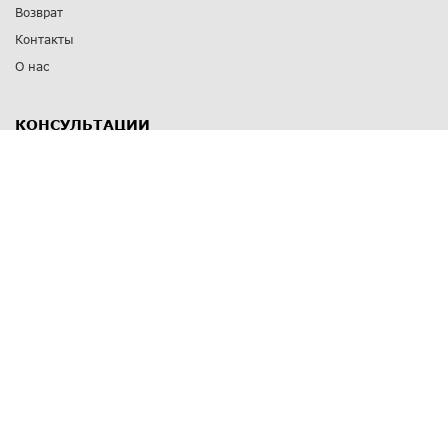
Возврат
Контакты
О нас
КОНСУЛЬТАЦИИ
8 812 309 67 17
Заказать обратный звонок
Выставочные залы
С-Пб
,
пр. Энгельса, д.126 к.1
Озерки
С-Пб
,
ул. Победы, д.23
Парк Победы
Режим работы
Пн-Пт:
11:00 - 20:00
Сб:
11:00 - 19:00
Вс: выходной
СПОСОБЫ ОПЛАТЫ