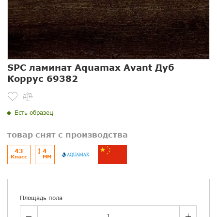
SPC ламинат Aquamax Avant Дуб
Коррус 69382
Есть образец
товар снят с производства
43
4
Класс
ММ
Площадь пола