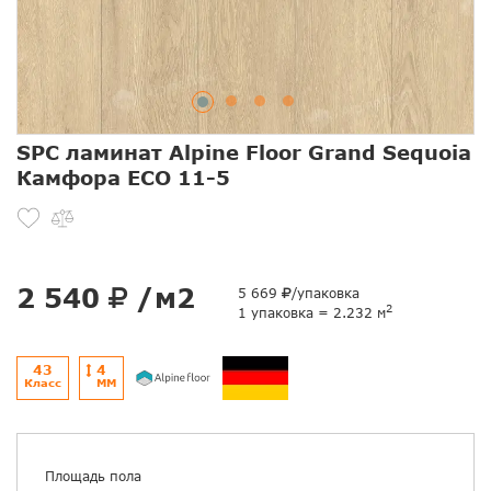
SPC ламинат Alpine Floor Grand Sequoia
Камфора ЕСО 11-5
2 540
/м2
5 669
/упаковка
2
1 упаковка = 2.232 м
43
4
Класс
ММ
Площадь пола