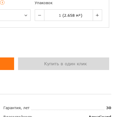
i
Упаковок
Купить в один клик
Гарантия, лет
30
Влагостойкость
AquaGuard