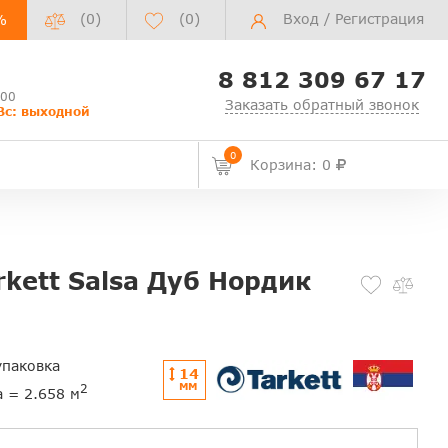
(0)
(
0
)
Вход
/
Регистрация
%
8 812 309 67 17
:00
Заказать обратный звонок
Вс: выходной
0
Корзина: 0
rkett Salsa Дуб Нордик
упаковка
14
ММ
2
а = 2.658 м