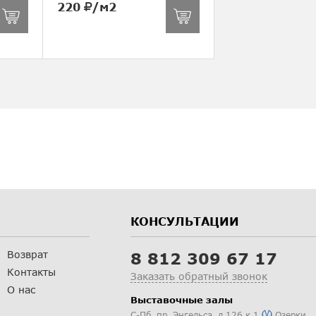
220
/м2
КОНСУЛЬТАЦИИ
Возврат
8 812 309 67 17
Контакты
Заказать обратный звонок
О нас
Выставочные залы
С-Пб
,
пр. Энгельса, д.126 к.1
Озерки