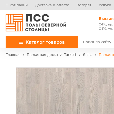
О компании
Доставка и оплата
Возврат
Услуги
Выстав
С-Пб, пр.
С-Пб, ул.
Каталог товаров
Главная
Паркетная доска
Tarkett
Salsa
Паркетн