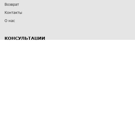
Возврат
Контакты
О нас
КОНСУЛЬТАЦИИ
8 812 309 67 17
Заказать обратный звонок
Выставочные залы
С-Пб
,
пр. Энгельса, д.126 к.1
Озерки
С-Пб
,
ул. Победы, д.23
Парк Победы
Режим работы
Пн-Пт:
11:00 - 20:00
Сб:
11:00 - 19:00
Вс: выходной
СПОСОБЫ ОПЛАТЫ