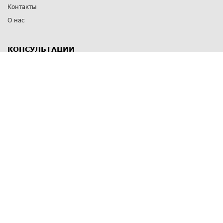
Контакты
О нас
КОНСУЛЬТАЦИИ
8 812 309 67 17
Заказать обратный звонок
Выставочные залы
С-Пб
,
пр. Энгельса, д.126 к.1
Озерки
С-Пб
,
ул. Победы, д.23
Парк Победы
Режим работы
Пн-Пт:
11:00 - 20:00
Сб:
11:00 - 19:00
Вс: выходной
СПОСОБЫ ОПЛАТЫ