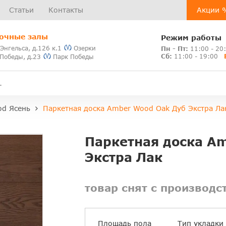
Статьи
Контакты
Акции 
очные залы
Режим работы
 Энгельса, д.126 к.1
Озерки
Пн - Пт:
11:00 - 20
Сб:
11:00 - 19:00
 Победы, д.23
Парк Победы
d Ясень
Паркетная доска Amber Wood Oak Дуб Экстра Ла
Паркетная доска A
Экстра Лак
товар снят с производс
Площадь пола
Тип укладки