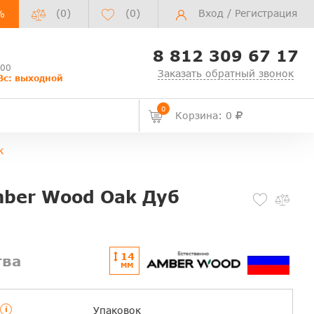
(0)
(
0
)
Вход
/
Регистрация
%
8 812 309 67 17
:00
Заказать обратный звонок
Вс: выходной
0
Корзина: 0
к
mber Wood Oak Дуб
14
тва
ММ
i
Упаковок