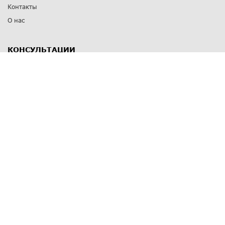
Контакты
О нас
КОНСУЛЬТАЦИИ
8 812 309 67 17
Заказать обратный звонок
Выставочные залы
С-Пб
,
пр. Энгельса, д.126 к.1
Озерки
С-Пб
,
ул. Победы, д.23
Парк Победы
Режим работы
Пн-Пт:
11:00 - 20:00
Сб:
11:00 - 19:00
Вс: выходной
СПОСОБЫ ОПЛАТЫ