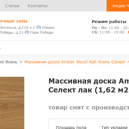
Статьи
Контакты
Акции 
очные залы
Режим работы
 Энгельса, д.126 к.1
Озерки
Пн - Пт:
11:00 - 20
Сб:
11:00 - 19:00
 Победы, д.23
Парк Победы
d Ясень
Массивная доска Amber Wood Ash Ясень Селект л
Массивная доска A
Селект лак (1,62 м2
товар снят с производс
Площадь пола
Тип укладки