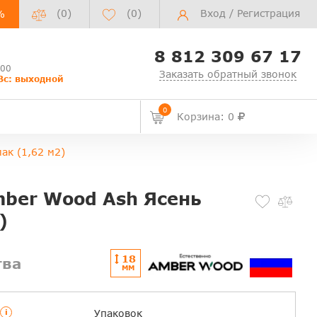
(0)
(
0
)
Вход
/
Регистрация
%
8 812 309 67 17
:00
Заказать обратный звонок
Вс: выходной
0
Корзина: 0
ак (1,62 м2)
mber Wood Ash Ясень
)
18
тва
ММ
i
Упаковок