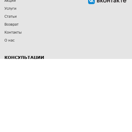
Акции
Услуги
Статьи
Возврат
Контакты
О нас
КОНСУЛЬТАЦИИ
8 812 309 67 17
Заказать обратный звонок
Выставочные залы
С-Пб
,
пр. Энгельса, д.126 к.1
Озерки
С-Пб
,
ул. Победы, д.23
Парк Победы
Режим работы
Пн-Пт:
11:00 - 20:00
Сб:
11:00 - 19:00
Вс: выходной