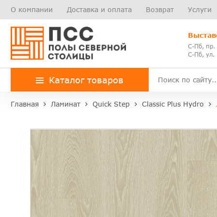
О компании
Доставка и оплата
Возврат
Услуги
Выстав
С-Пб, пр.
С-Пб, ул.
Каталог товаров
Главная
Ламинат
Quick Step
Classic Plus Hydro