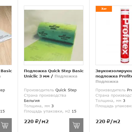
Хит
 Basic
Подложка Quick Step Basic
Звукоизолирую
а
Uniclic 3 мм
/
Подложка
подложка Profit
Подложка
tep
Производитель
Quick Step
Производитель
Pro
Страна производства
Страна производс
Бельгия
Толщина, мм
3
Толщина, мм
3
Площадь упаковк
15
Площадь упаковки, м2
15
220
/м2
220
/м2