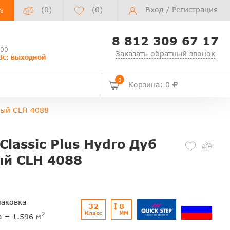
(0)
(
0
)
Вход
/
Регистрация
%
8 812 309 67 17
:00
Заказать обратный звонок
Вс: выходной
0
Корзина: 0
нный CLH 4088
Classic Plus Hydro Дуб
й CLH 4088
паковка
32
8
Класс
ММ
2
а = 1.596 м