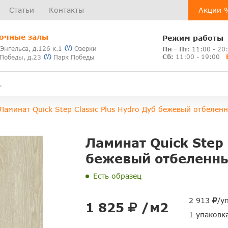
Статьи
Контакты
Акции 
очные залы
Режим работы
 Энгельса, д.126 к.1
Озерки
Пн - Пт:
11:00 - 20
Сб:
11:00 - 19:00
 Победы, д.23
Парк Победы
Ламинат Quick Step Classic Plus Hydro Дуб бежевый отбеле
Ламинат Quick Step 
бежевый отбеленны
Есть образец
2 913
/у
1 825
/м2
1 упаковк