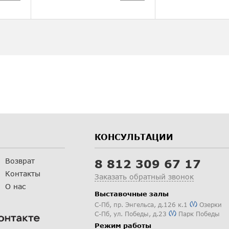
КОНСУЛЬТАЦИИ
Возврат
8 812 309 67 17
Контакты
Заказать обратный звонок
О нас
Выставочные залы
С-Пб
,
пр. Энгельса, д.126 к.1
Озерки
С-Пб
,
ул. Победы, д.23
Парк Победы
Режим работы