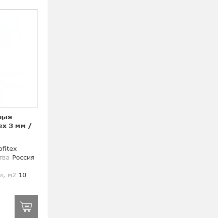
щая
ex 3 мм
/
fitex
тва
Россия
и, м2
10