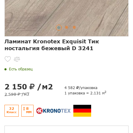
Ламинат Kronotex Exquisit Тик
ностальгия бежевый D 3241
Есть образец
2 150
/м2
4 582
/упаковка
2
1 упаковка = 2.131 м
2 590
/м2
32
8
Класс
ММ