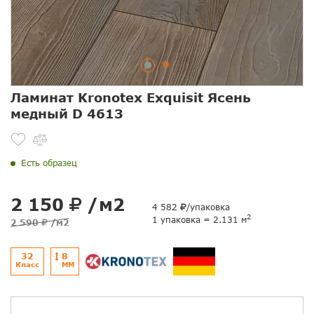
Ламинат Kronotex Exquisit Ясень
медный D 4613
Есть образец
2 150
/м2
4 582
/упаковка
2
1 упаковка = 2.131 м
2 590
/м2
32
8
Класс
ММ