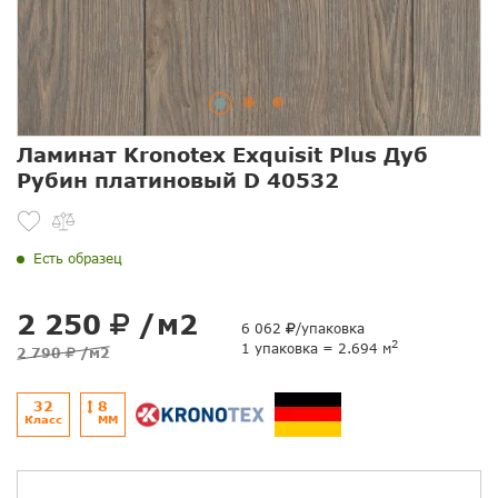
Ламинат Kronotex Exquisit Plus Дуб
Рубин платиновый D 40532
Есть образец
2 250
/м2
6 062
/упаковка
2
1 упаковка = 2.694 м
2 790
/м2
32
8
Класс
ММ