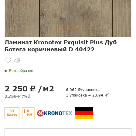
Ламинат Kronotex Exquisit Plus Дуб
Ботега коричневый D 40422
Есть образец
2 250
/м2
6 062
/упаковка
2
1 упаковка = 2.694 м
2 790
/м2
32
8
Класс
ММ