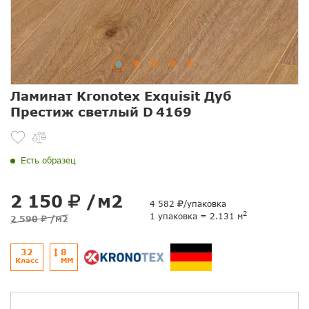
Ламинат Kronotex Exquisit Дуб
Престиж светлый D 4169
Есть образец
2 150
/м2
4 582
/упаковка
2
1 упаковка = 2.131 м
2 590
/м2
32
8
Класс
ММ