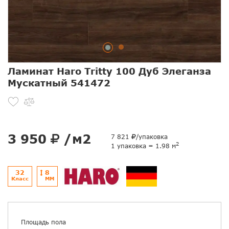
Ламинат Haro Tritty 100 Дуб Элеганза
Мускатный 541472
3 950
/м2
7 821
/упаковка
2
1 упаковка = 1.98 м
32
8
Класс
ММ
Площадь пола