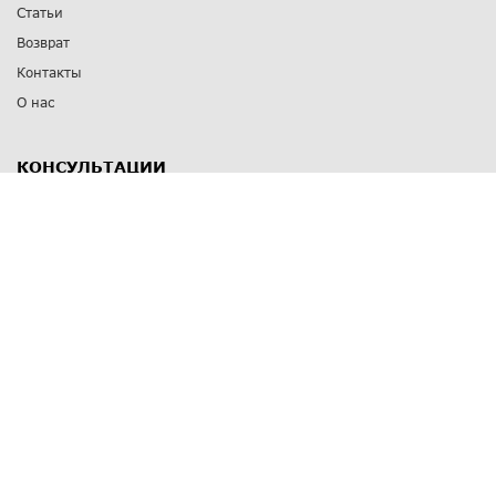
Статьи
Возврат
Контакты
О нас
КОНСУЛЬТАЦИИ
8 812 309 67 17
Заказать обратный звонок
Выставочные залы
С-Пб
,
пр. Энгельса, д.126 к.1
Озерки
С-Пб
,
ул. Победы, д.23
Парк Победы
Режим работы
Пн-Пт:
11:00 - 20:00
Сб:
11:00 - 19:00
Вс: выходной
СПОСОБЫ ОПЛАТЫ