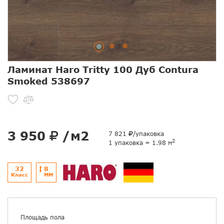
Ламинат Haro Tritty 100 Дуб Contura
Smoked 538697
3 950
/м2
7 821
/упаковка
2
1 упаковка = 1.98 м
32
8
Класс
ММ
Площадь пола