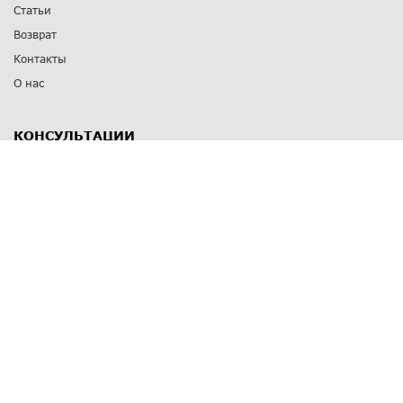
Статьи
Возврат
Контакты
О нас
КОНСУЛЬТАЦИИ
8 812 309 67 17
Заказать обратный звонок
Выставочные залы
С-Пб
,
пр. Энгельса, д.126 к.1
Озерки
С-Пб
,
ул. Победы, д.23
Парк Победы
Режим работы
Пн-Пт:
11:00 - 20:00
Сб:
11:00 - 19:00
Вс: выходной
СПОСОБЫ ОПЛАТЫ