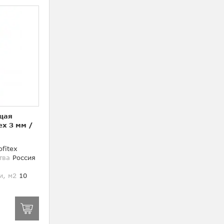
щая
ex 3 мм
/
fitex
тва
Россия
и, м2
10