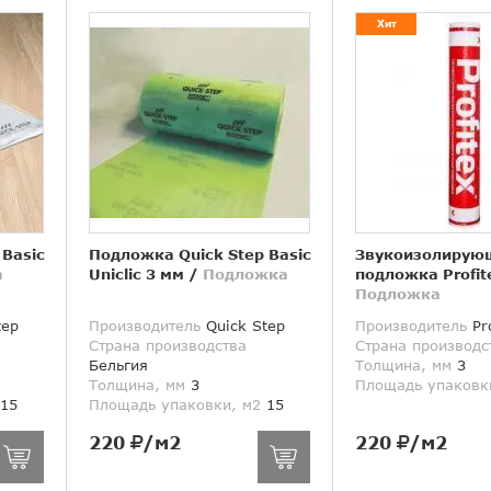
Хит
 Basic
Подложка Quick Step Basic
Звукоизолирую
а
Uniclic 3 мм
/
Подложка
подложка Profit
Подложка
tep
Производитель
Quick Step
Производитель
Pro
Страна производства
Страна производс
Бельгия
Толщина, мм
3
Толщина, мм
3
Площадь упаковк
15
Площадь упаковки, м2
15
220
/м2
220
/м2