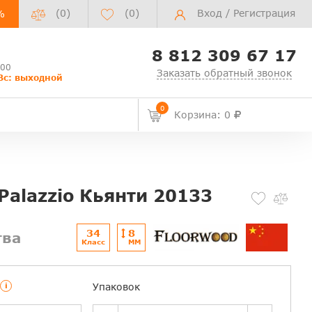
(0)
(
0
)
Вход
/
Регистрация
%
8 812 309 67 17
:00
Заказать обратный звонок
Вс: выходной
0
Корзина: 0
Palazzio Кьянти 20133
34
8
тва
Класс
ММ
i
Упаковок