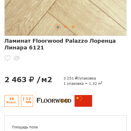
Ламинат Floorwood Palazzo Лоренца
Линара 6121
2 463
/м2
3 251
/упаковка
2
1 упаковка = 1.32 м
34
12
Класс
ММ
Площадь пола