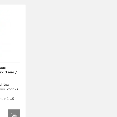
щая
ex 3 мм
/
fitex
тва
Россия
и, м2
10