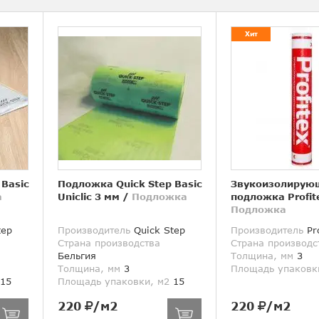
Хит
 Basic
Подложка Quick Step Basic
Звукоизолирую
а
Uniclic 3 мм
/
Подложка
подложка Profit
Подложка
tep
Производитель
Quick Step
Производитель
Pro
Страна производства
Страна производс
Бельгия
Толщина, мм
3
Толщина, мм
3
Площадь упаковк
15
Площадь упаковки, м2
15
220
/м2
220
/м2