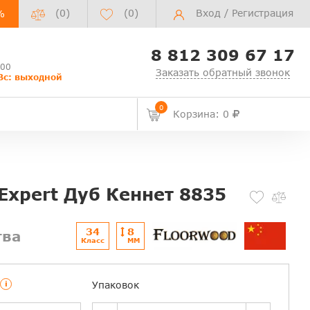
(0)
(
0
)
Вход
/
Регистрация
%
8 812 309 67 17
:00
Заказать обратный звонок
Вс: выходной
0
Корзина: 0
Expert Дуб Кеннет 8835
34
8
тва
Класс
ММ
i
Упаковок