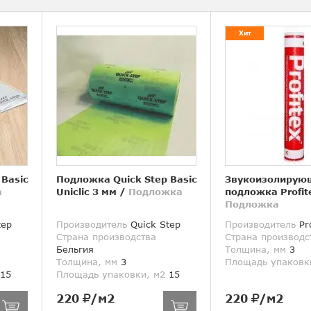
Хит
 Basic
Подложка Quick Step Basic
Звукоизолирую
а
Uniclic 3 мм
/
Подложка
подложка Profit
Подложка
tep
Производитель
Quick Step
Производитель
Pro
Страна производства
Страна производс
Бельгия
Толщина, мм
3
Толщина, мм
3
Площадь упаковк
15
Площадь упаковки, м2
15
220
/м2
220
/м2