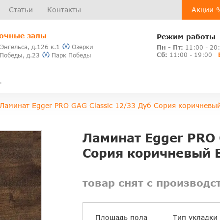
Статьи
Контакты
Акции 
очные залы
Режим работы
 Энгельса, д.126 к.1
Озерки
Пн - Пт:
11:00 - 20
Сб:
11:00 - 19:00
 Победы, д.23
Парк Победы
Ламинат Egger PRO GAG Classic 12/33 Дуб Сория коричневы
Ламинат Egger PRO 
Сория коричневый 
товар снят с производс
Площадь пола
Тип укладки