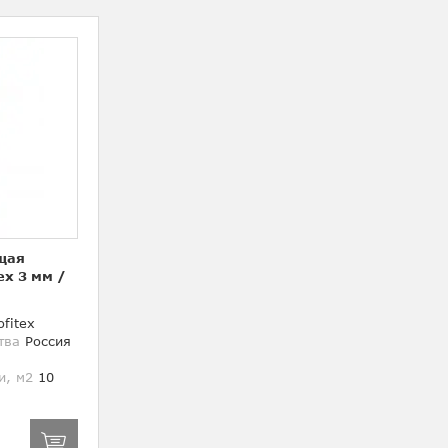
щая
ex 3 мм
/
fitex
тва
Россия
и, м2
10