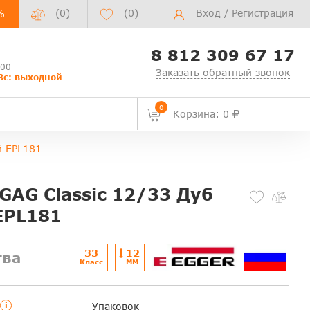
(0)
(
0
)
Вход
/
Регистрация
%
8 812 309 67 17
:00
Заказать обратный звонок
Вс: выходной
0
Корзина: 0
й EPL181
GAG Classic 12/33 Дуб
EPL181
33
12
тва
Класс
ММ
i
Упаковок