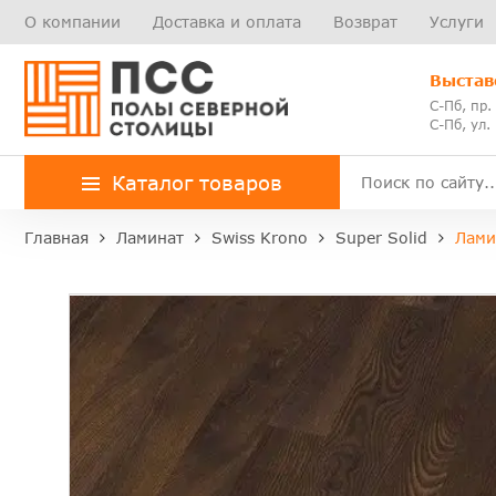
О компании
Доставка и оплата
Возврат
Услуги
Выстав
С-Пб, пр.
С-Пб, ул.
Каталог товаров
Главная
Ламинат
Swiss Krono
Super Solid
Лами