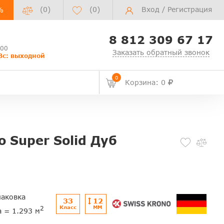
(0)
(
0
)
Вход
/
Регистрация
%
8 812 309 67 17
:00
Заказать обратный звонок
Вс: выходной
0
Корзина: 0
 Super Solid Дуб
паковка
33
12
Класс
ММ
2
а = 1.293 м