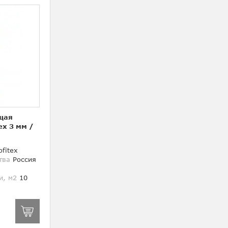
щая
ex 3 мм
/
fitex
тва
Россия
и, м2
10