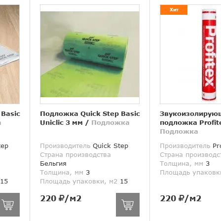
Хит
 Basic
Подложка Quick Step Basic
Звукоизолирую
а
Uniclic 3 мм
/
Подложка
подложка Profit
Подложка
tep
Производитель
Quick Step
Производитель
Pro
Страна производства
Страна производс
Бельгия
Толщина, мм
3
Толщина, мм
3
Площадь упаковк
15
Площадь упаковки, м2
15
220
/м2
220
/м2