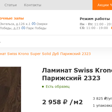
Статьи
Контакты
Акции 
очные залы
Режим работы
 Энгельса, д.126 к.1
Озерки
Пн - Пт:
11:00 - 20
Сб:
11:00 - 19:00
 Победы, д.23
Парк Победы
нат Swiss Krono Super Solid Дуб Парижский 2323
Ламинат Swiss Krono
Парижский 2323
Есть образец
3 825
/у
2 958
/м2
1 упаковк