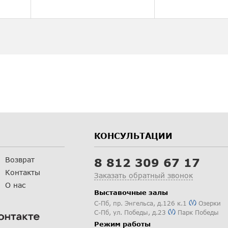
КОНСУЛЬТАЦИИ
Возврат
8 812 309 67 17
Контакты
Заказать обратный звонок
О нас
Выставочные залы
С-Пб
,
пр. Энгельса, д.126 к.1
Озерки
С-Пб
,
ул. Победы, д.23
Парк Победы
Режим работы