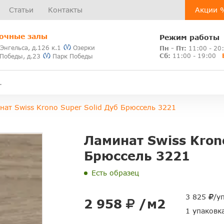
Статьи
Контакты
Акции 
очные залы
Режим работы
 Энгельса, д.126 к.1
Озерки
Пн - Пт:
11:00 - 20
Сб:
11:00 - 19:00
 Победы, д.23
Парк Победы
нат Swiss Krono Super Solid Дуб Брюссель 3221
Ламинат Swiss Krono
Брюссель 3221
Есть образец
3 825
/у
2 958
/м2
1 упаковк