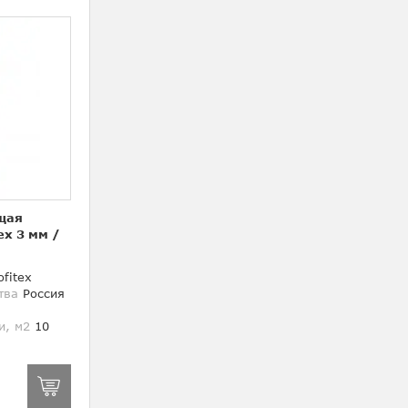
щая
ex 3 мм
/
fitex
тва
Россия
и, м2
10