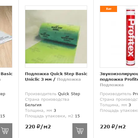
Хит
 Basic
Подложка Quick Step Basic
Звукоизолирую
а
Uniclic 3 мм
/
Подложка
подложка Profit
Подложка
tep
Производитель
Quick Step
Производитель
Pro
Страна производства
Страна производс
Бельгия
Толщина, мм
3
Толщина, мм
3
Площадь упаковк
15
Площадь упаковки, м2
15
220
/м2
220
/м2