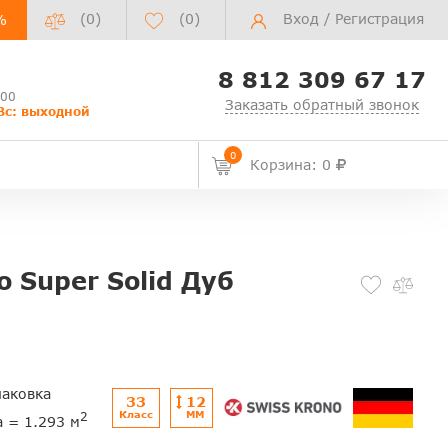
(0)
(
0
)
Вход
/
Регистрация
%
8 812 309 67 17
:00
Заказать обратный звонок
Вс: выходной
0
Корзина: 0
 Super Solid Дуб
паковка
33
12
Класс
ММ
2
а = 1.293 м