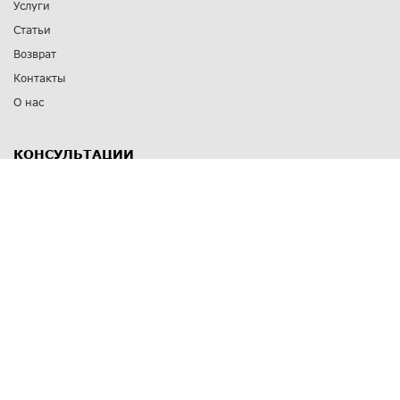
Услуги
Статьи
Возврат
Контакты
О нас
КОНСУЛЬТАЦИИ
8 812 309 67 17
Заказать обратный звонок
Выставочные залы
С-Пб
,
пр. Энгельса, д.126 к.1
Озерки
С-Пб
,
ул. Победы, д.23
Парк Победы
Режим работы
Пн-Пт:
11:00 - 20:00
Сб:
11:00 - 19:00
Вс: выходной