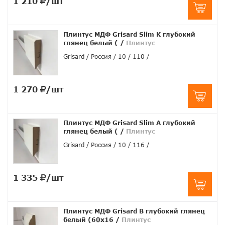
1 210
/шт
Плинтус МДФ Grisard Slim K глубокий
глянец белый (
/
Плинтус
Grisard
Россия
10
110
1 270
/шт
Плинтус МДФ Grisard Slim A глубокий
глянец белый (
/
Плинтус
Grisard
Россия
10
116
1 335
/шт
Плинтус МДФ Grisard B глубокий глянец
белый (60x16
/
Плинтус