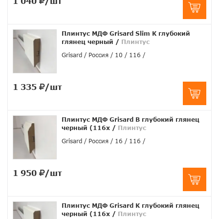
1 040
/шт
Плинтус МДФ Grisard Slim K глубокий
глянец черный
/
Плинтус
Grisard
Россия
10
116
1 335
/шт
Плинтус МДФ Grisard B глубокий глянец
черный (116x
/
Плинтус
Grisard
Россия
16
116
1 950
/шт
Плинтус МДФ Grisard K глубокий глянец
черный (116x
/
Плинтус