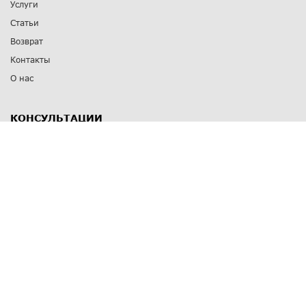
Услуги
Статьи
Возврат
Контакты
О нас
КОНСУЛЬТАЦИИ
8 812 309 67 17
Заказать обратный звонок
Выставочные залы
С-Пб
,
пр. Энгельса, д.126 к.1
Озерки
С-Пб
,
ул. Победы, д.23
Парк Победы
Режим работы
Пн-Пт:
11:00 - 20:00
Сб:
11:00 - 19:00
Вс: выходной