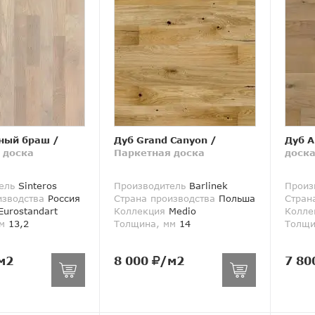
ный браш
/
Дуб Grand Canyon
/
Дуб A
 доска
Паркетная доска
доск
ель
Sinteros
Производитель
Barlinek
Произ
изводства
Россия
Страна производства
Польша
Стран
urostandart
Коллекция
Medio
Колле
м
13,2
Толщина, мм
14
Толщи
м2
8 000
/м2
7 80