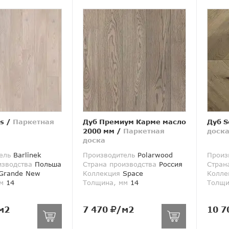
ts
/
Паркетная
Дуб Премиум Карме масло
Дуб S
2000 мм
/
Паркетная
доск
доска
ель
Barlinek
Производитель
Polarwood
Произ
изводства
Польша
Страна производства
Россия
Стран
Grande New
Коллекция
Space
Колле
м
14
Толщина, мм
14
Толщи
м2
7 470
/м2
10 7