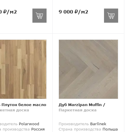
0
/м2
9 000
/м2
 Плутон белое масло
Дуб Marzipan Muffin
/
кетная доска
Паркетная доска
водитель
Polarwood
Производитель
Barlinek
а производства
Россия
Страна производства
Польша