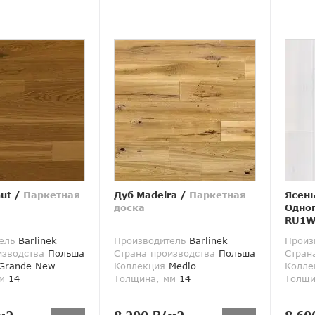
ut
/
Паркетная
Дуб Madeira
/
Паркетная
Ясень
доска
Одно
RU1W
доск
ель
Barlinek
Производитель
Barlinek
Произ
изводства
Польша
Страна производства
Польша
Стран
Grande New
Коллекция
Medio
Колле
м
14
Толщина, мм
14
Толщи