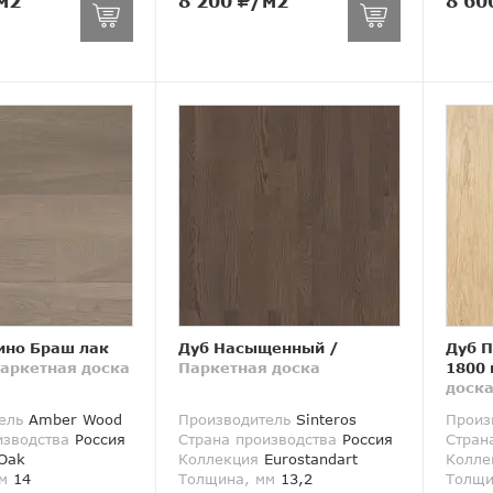
м2
8 200
/м2
8 60
ино Браш лак
Дуб Насыщенный
/
Дуб 
аркетная доска
Паркетная доска
1800
доск
ель
Amber Wood
Производитель
Sinteros
Произ
изводства
Россия
Страна производства
Россия
Стран
Oak
Коллекция
Eurostandart
Колле
м
14
Толщина, мм
13,2
Толщи