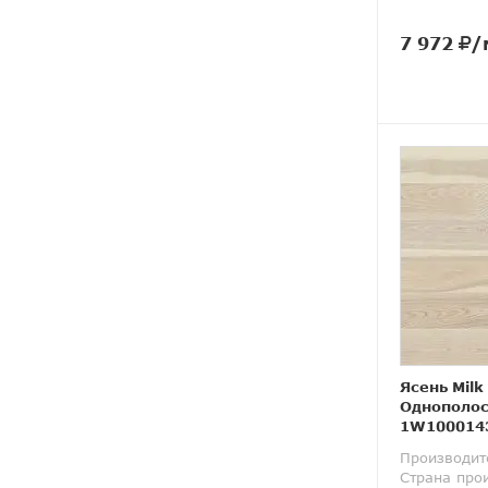
7 972
/
Ясень Milk
Однополос
1W100014
доска
Производит
Страна про