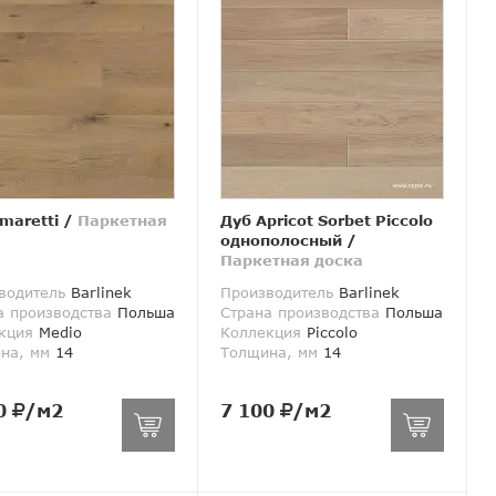
maretti
/
Паркетная
Дуб Apricot Sorbet Piccolo
а
однополосный
/
Паркетная доска
водитель
Barlinek
Производитель
Barlinek
а производства
Польша
Страна производства
Польша
кция
Medio
Коллекция
Piccolo
на, мм
14
Толщина, мм
14
0
/м2
7 100
/м2