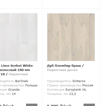
 Lime Sorbet White
Дуб Пломбир браш
/
полосный 180 мм
Паркетная доска
10
/
Паркетная
а
водитель
Barlinek
Производитель
Sinteros
а производства
Польша
Страна производства
Россия
кция
Grande
Коллекция
Europlank HL
на, мм
14
Толщина, мм
13,2