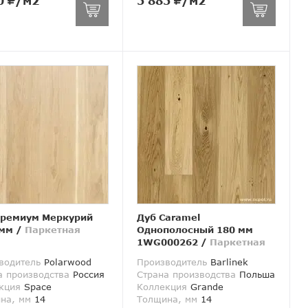
0
/м2
5 885
/м2
Премиум Меркурий
Дуб Caramel
 мм
/
Паркетная
Однополосный 180 мм
а
1WG000262
/
Паркетная
доска
водитель
Polarwood
Производитель
Barlinek
а производства
Россия
Страна производства
Польша
кция
Space
Коллекция
Grande
на, мм
14
Толщина, мм
14