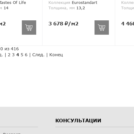
astes Of Life
Коллекция
Eurostandart
Колле
м
14
Толщина, мм
13,2
Толщи
м2
3 678
/м2
4 46
80 из 416
д.
|
2
3
4
5
6
|
След.
|
Конец
КОНСУЛЬТАЦИИ