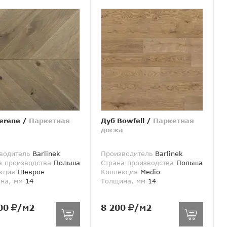
erene
/
Паркетная
Дуб Bowfell
/
Паркетная
а
доска
водитель
Barlinek
Производитель
Barlinek
а производства
Польша
Страна производства
Польша
кция
Шеврон
Коллекция
Medio
на, мм
14
Толщина, мм
14
00
/м2
8 200
/м2