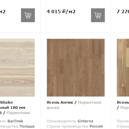
м2
4 015
/м2
7 27
 Shake
Ясень Антик
/
Паркетная
Ясень
ный 180 мм
доска
/
Пар
3
/
Паркетная
ель
Barlinek
Производитель
Sinteros
Произ
изводства
Польша
Страна производства
Россия
Стран