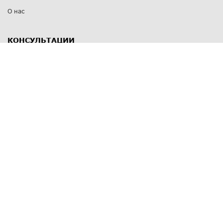
О нас
КОНСУЛЬТАЦИИ
8 812 309 67 17
Заказать обратный звонок
Выставочные залы
С-Пб
,
пр. Энгельса, д.126 к.1
Озерки
С-Пб
,
ул. Победы, д.23
Парк Победы
Режим работы
Пн-Пт:
11:00 - 20:00
Сб:
11:00 - 19:00
Вс: выходной
СПОСОБЫ ОПЛАТЫ