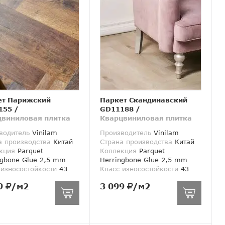
ет Парижский
Паркет Скандинавский
155
/
GD11188
/
цвиниловая плитка
Кварцвиниловая плитка
водитель
Vinilam
Производитель
Vinilam
а производства
Китай
Страна производства
Китай
кция
Parquet
Коллекция
Parquet
ngbone Glue 2,5 mm
Herringbone Glue 2,5 mm
 износостойкости
43
Класс износостойкости
43
9
/м2
3 099
/м2