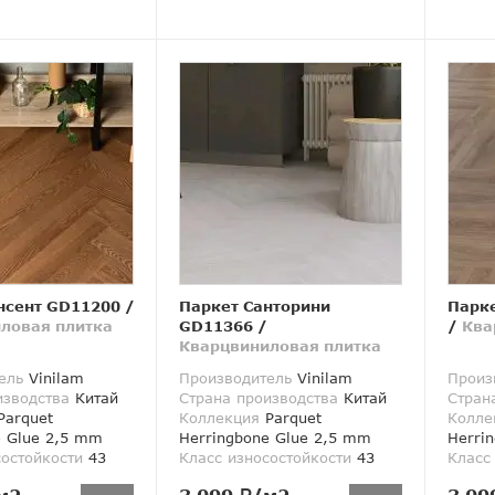
нсент GD11200
/
Паркет Санторини
Парк
ловая плитка
GD11366
/
/
Ква
Кварцвиниловая плитка
ель
Vinilam
Производитель
Vinilam
Произ
изводства
Китай
Страна производства
Китай
Стран
arquet
Коллекция
Parquet
Колле
e Glue 2,5 mm
Herringbone Glue 2,5 mm
Herri
состойкости
43
Класс износостойкости
43
Класс