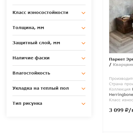
Класс износостойкости
Толщина, мм
Защитный слой, мм
Наличие фаски
Паркет Эр
/
Кварцви
Влагостойкость
Производит
Страна про
Укладка на теплый пол
Коллекция
P
Herringbon
Класс изно
Тип рисунка
3 099
/