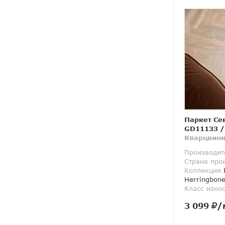
Паркет Се
GD11133
/
Кварцвини
Производит
Страна про
Коллекция
P
Herringbon
Класс изно
3 099
/