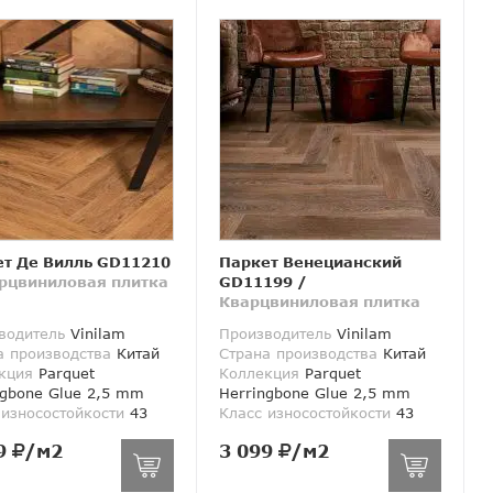
т Де Вилль GD11210
Паркет Венецианский
рцвиниловая плитка
GD11199
/
Кварцвиниловая плитка
водитель
Vinilam
Производитель
Vinilam
а производства
Китай
Страна производства
Китай
кция
Parquet
Коллекция
Parquet
ngbone Glue 2,5 mm
Herringbone Glue 2,5 mm
 износостойкости
43
Класс износостойкости
43
9
/м2
3 099
/м2