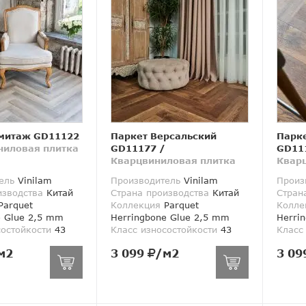
митаж GD11122
Паркет Версальский
Парк
ниловая плитка
GD11177
/
GD11
Кварцвиниловая плитка
Квар
ель
Vinilam
Производитель
Vinilam
Произ
изводства
Китай
Страна производства
Китай
Стран
arquet
Коллекция
Parquet
Колле
e Glue 2,5 mm
Herringbone Glue 2,5 mm
Herri
состойкости
43
Класс износостойкости
43
Класс
м2
3 099
/м2
3 09