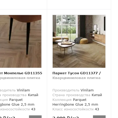
ет Монпелье GD11355
Паркет Тусон GD11377
/
рцвиниловая плитка
Кварцвиниловая плитка
водитель
Vinilam
Производитель
Vinilam
а производства
Китай
Страна производства
Китай
кция
Parquet
Коллекция
Parquet
ngbone Glue 2,5 mm
Herringbone Glue 2,5 mm
 износостойкости
43
Класс износостойкости
43