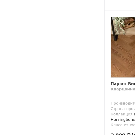
Паркет Ви
Кварцвини
Производит
Страна про
Коллекция
P
Herringbon
Класс изно