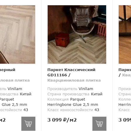
верный
Паркет Классический
Парке
GD11166
/
/
Ква
ловая плитка
Кварцвиниловая плитка
ель
Vinilam
Производитель
Vinilam
Произ
изводства
Китай
Страна производства
Китай
Стран
arquet
Коллекция
Parquet
Колле
e Glue 2,5 mm
Herringbone Glue 2,5 mm
Herri
состойкости
43
Класс износостойкости
43
Класс
м2
3 099
/м2
3 09