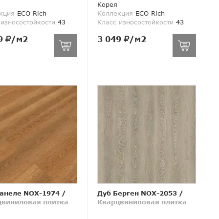
Корея
кция
ECO Rich
Коллекция
ECO Rich
 износостойкости
43
Класс износостойкости
43
9
/м2
3 049
/м2
анеле NOX-1974
/
Дуб Берген NOX-2053
/
цвиниловая плитка
Кварцвиниловая плитка