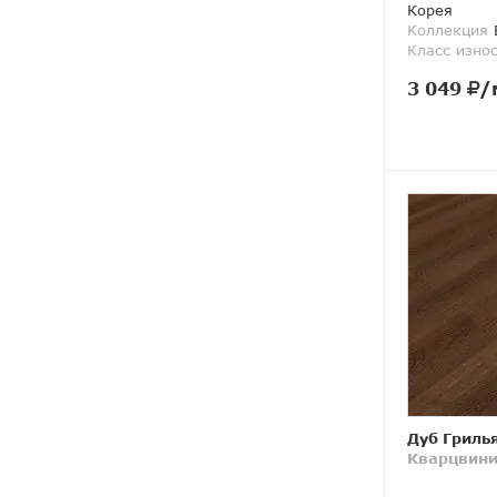
Корея
Коллекция
Класс изно
3 049
/
Дуб Гриль
Кварцвини