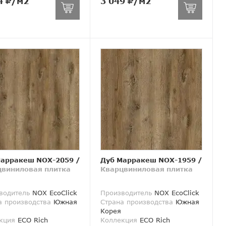
4
/м2
3 049
/м2
Марракеш NOX-2059
/
Дуб Марракеш NOX-1959
/
цвиниловая плитка
Кварцвиниловая плитка
водитель
NOX EcoClick
Производитель
NOX EcoClick
а производства
Южная
Страна производства
Южная
Корея
кция
ECO Rich
Коллекция
ECO Rich