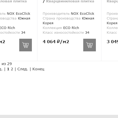
ловая плитка
/
Кварцвиниловая плитка
Квар
ель
NOX EcoClick
Производитель
NOX EcoClick
Произ
изводства
Южная
Страна производства
Южная
Стран
Корея
Корея
ECO Rich
Коллекция
ECO Rich
Колле
состойкости
34
Класс износостойкости
34
Класс
м2
4 064
/м2
3 04
 из 29
д. |
1
2
|
След.
|
Конец