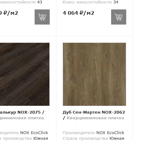
 износостойкости
43
Класс износостойкости
34
9
/м2
4 064
/м2
алькур NOX-2075
/
Дуб Сен-Мартен NOX-2062
цвиниловая плитка
/
Кварцвиниловая плитка
водитель
NOX EcoClick
Производитель
NOX EcoClick
а производства
Южная
Страна производства
Южная