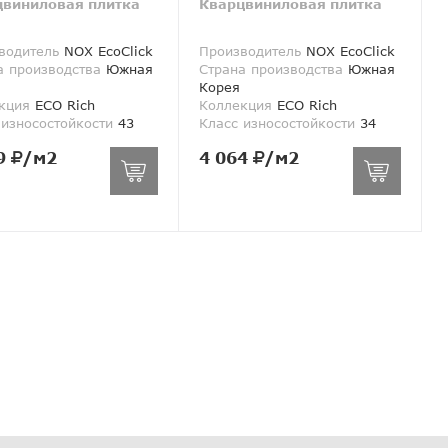
цвиниловая плитка
Кварцвиниловая плитка
водитель
NOX EcoClick
Производитель
NOX EcoClick
а производства
Южная
Страна производства
Южная
Корея
кция
ECO Rich
Коллекция
ECO Rich
 износостойкости
43
Класс износостойкости
34
9
/м2
4 064
/м2