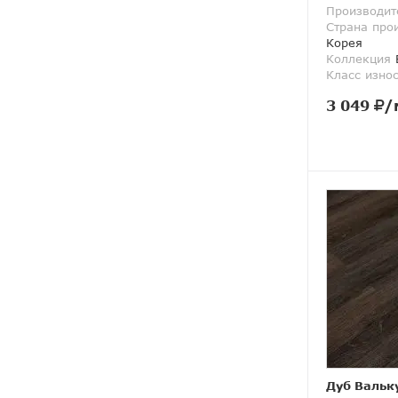
Производит
Страна про
Корея
Коллекция
Класс изно
3 049
/
Дуб Вальк