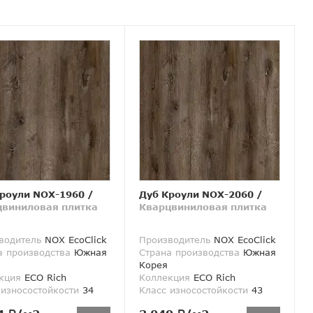
роули NOX-1960
/
Дуб Кроули NOX-2060
/
цвиниловая плитка
Кварцвиниловая плитка
водитель
NOX EcoClick
Производитель
NOX EcoClick
а производства
Южная
Страна производства
Южная
Корея
кция
ECO Rich
Коллекция
ECO Rich
 износостойкости
34
Класс износостойкости
43