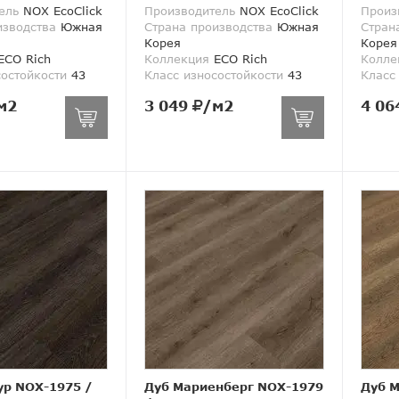
ель
NOX EcoClick
Производитель
NOX EcoClick
Произ
изводства
Южная
Страна производства
Южная
Стран
Корея
Корея
ECO Rich
Коллекция
ECO Rich
Колле
состойкости
43
Класс износостойкости
43
Класс
м2
3 049
/м2
4 06
ур NOX-1975
/
Дуб Мариенберг NOX-1979
Дуб 