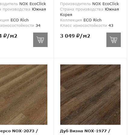
водитель
NOX EcoClick
Производитель
NOX EcoClick
а производства
Южная
Страна производства
Южная
Корея
кция
ECO Rich
Коллекция
ECO Rich
 износостойкости
34
Класс износостойкости
43
4
/м2
3 049
/м2
Мерсо NOX-2073
/
Дуб Визна NOX-1977
/