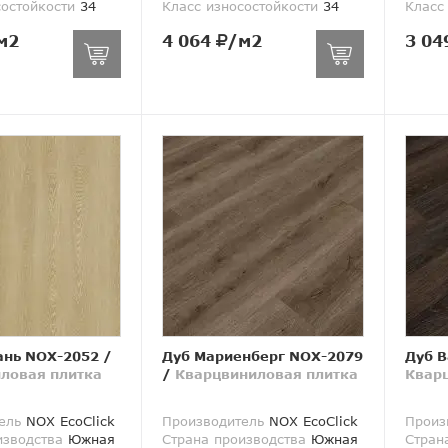
состойкости
34
Класс износостойкости
34
Класс
м2
4 064
/м2
3 04
нь NOX-2052
/
Дуб Мариенберг NOX-2079
Дуб В
ловая плитка
/
Кварцвиниловая плитка
Квар
ель
NOX EcoClick
Производитель
NOX EcoClick
Произ
изводства
Южная
Страна производства
Южная
Стран