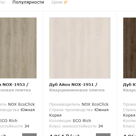
по:
Популярности
Цене
н NOX-1953
/
Дуб Айон NOX-1951
/
Дуб К
ловая плитка
Кварцвиниловая плитка
Квар
ель
NOX EcoClick
Производитель
NOX EcoClick
Произ
изводства
Южная
Страна производства
Южная
Стран
Корея
Корея
ECO Rich
Коллекция
ECO Rich
Колле
состойкости
34
Класс износостойкости
34
Класс