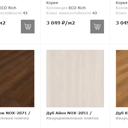
Корея
Корея
ECO Rich
Коллекция
ECO Rich
Колле
состойкости
43
Класс износостойкости
43
Класс
м2
3 049
/м2
3 04
яж NOX-2071
/
Дуб Айон NOX-2051
/
Дуб К
ловая плитка
Кварцвиниловая плитка
Квар