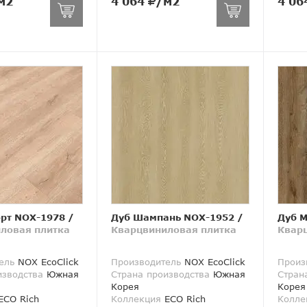
м2
4 064
/м2
4 06
рт NOX-1978
/
Дуб Шампань NOX-1952
/
Дуб 
ловая плитка
Кварцвиниловая плитка
Квар
ель
NOX EcoClick
Производитель
NOX EcoClick
Произ
изводства
Южная
Страна производства
Южная
Стран
Корея
Корея
ECO Rich
Коллекция
ECO Rich
Колле