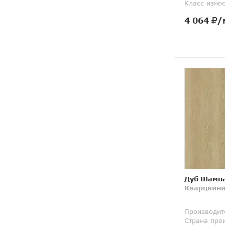
Класс изно
4 064
/
Дуб Шампа
Кварцвини
Производит
Страна про