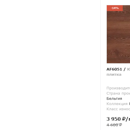
-14%
AF6051
/
К
плитка
Производит
Страна про
Бельгия
Коллекция
R
Класс изно
3 950
/
4 600