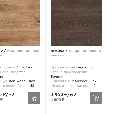
42
/
Кварцвиниловая
AF6053
/
Кварцвиниловая
а
плитка
водитель
Aquafloor
Производитель
Aquafloor
а производства
Страна производства
ия
Бельгия
кция
RealWood Click
Коллекция
RealWood Click
 износостойкости
43
Класс износостойкости
43
0
/м2
3 950
/м2
0
4 600