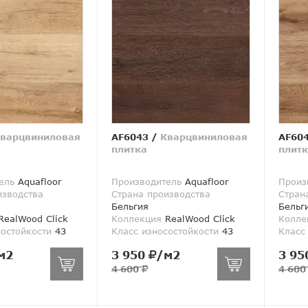
варцвиниловая
AF6043
/
Кварцвиниловая
AF60
плитка
плитк
ель
Aquafloor
Производитель
Aquafloor
Произ
изводства
Страна производства
Стран
Бельгия
Бельг
ealWood Click
Коллекция
RealWood Click
Колле
состойкости
43
Класс износостойкости
43
Класс
м2
3 950
/м2
3 95
4 600
4 60