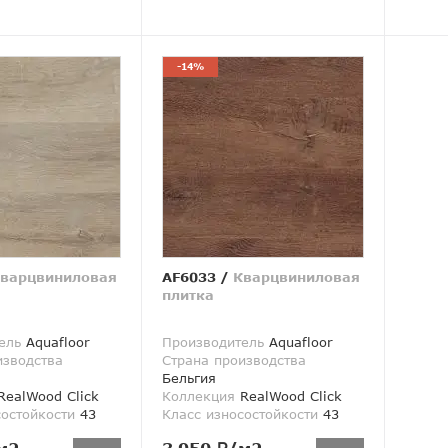
-14%
варцвиниловая
AF6033
/
Кварцвиниловая
плитка
ель
Aquafloor
Производитель
Aquafloor
изводства
Страна производства
Бельгия
ealWood Click
Коллекция
RealWood Click
состойкости
43
Класс износостойкости
43