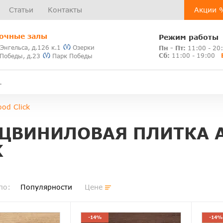
Статьи
Контакты
Акции 
очные залы
Режим работы
 Энгельса, д.126 к.1
Озерки
Пн - Пт:
11:00 - 20
Сб:
11:00 - 19:00
 Победы, д.23
Парк Победы
od Click
ЦВИНИЛОВАЯ ПЛИТКА 
K
по:
Популярности
Цене
-14%
-14%