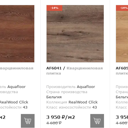
-14%
-14%
варцвиниловая
AF6041
/
Кварцвиниловая
AF60
плитка
плитк
ель
Aquafloor
Производитель
Aquafloor
Произ
изводства
Страна производства
Стран
Бельгия
Бельг
ealWood Click
Коллекция
RealWood Click
Колле
состойкости
43
Класс износостойкости
43
Класс
м2
3 950
/м2
3 95
4 600
4 60