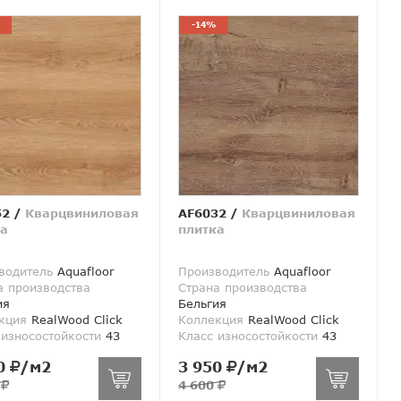
-14%
52
/
Кварцвиниловая
AF6032
/
Кварцвиниловая
а
плитка
водитель
Aquafloor
Производитель
Aquafloor
а производства
Страна производства
ия
Бельгия
кция
RealWood Click
Коллекция
RealWood Click
 износостойкости
43
Класс износостойкости
43
0
/м2
3 950
/м2
0
4 600