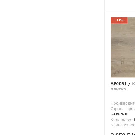
-14%
AF6031
/
К
плитка
Производит
Страна про
Бельгия
Коллекция
R
Класс изно