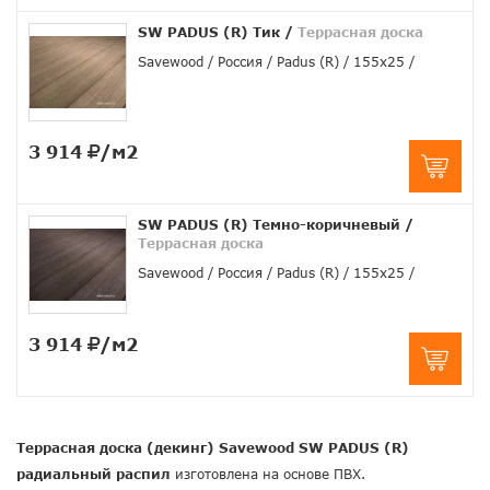
SW PADUS (R) Тик
/
Террасная доска
Savewood
Россия
Padus (R)
155х25
3 914
/м2
SW PADUS (R) Темно-коричневый
/
Террасная доска
Savewood
Россия
Padus (R)
155х25
3 914
/м2
Террасная доска (декинг) Savewood SW PADUS (R)
радиальный распил
изготовлена на основе ПВХ.