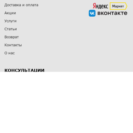
Доставка и оплата
Акции
Услуги
Статьи
Возврат
Контакты
О нас
КОНСУЛЬТАЦИИ
8 812 309 67 17
Заказать обратный звонок
Выставочные залы
С-Пб
,
пр. Энгельса, д.126 к.1
Озерки
С-Пб
,
ул. Победы, д.23
Парк Победы
Режим работы
Пн-Пт:
11:00 - 20:00
Сб:
11:00 - 19:00