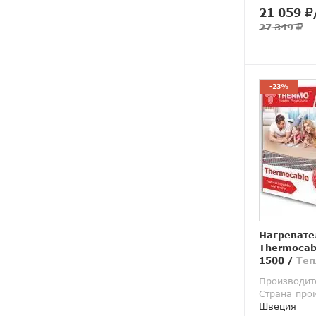
21 059
27 349
-23%
Нагревате
Thermocab
1500
/
Теп
Производит
Страна про
Швеция