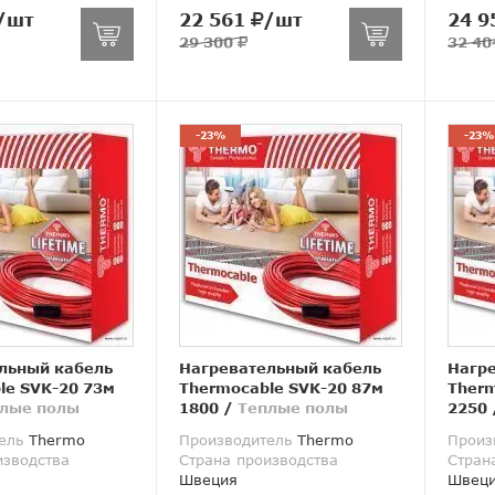
/шт
22 561
/шт
24 9
29 300
32 4
-23%
-23%
льный кабель
Нагревательный кабель
Нагр
le SVK-20 73м
Thermocable SVK-20 87м
Therm
лые полы
1800
/
Теплые полы
2250
ель
Thermo
Производитель
Thermo
Произ
изводства
Страна производства
Стран
Швеция
Швец