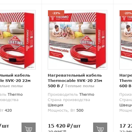
-23%
-23%
льный кабель
Нагревательный кабель
Нагр
le SVK-20 22м
Thermocable SVK-20 25м
Therm
плые полы
500 В
/
Теплые полы
600 В
ель
Thermo
Производитель
Thermo
Произ
изводства
Страна производства
Стран
Швеция
Швец
Вт
420
Мощность, Вт
500
Мощно
/шт
15 420
/шт
17 2
20 026
22 3