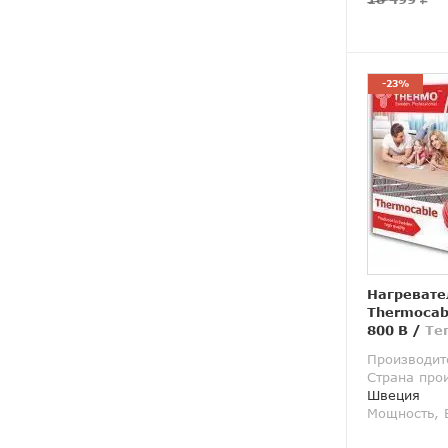
-23%
Нагревате
Thermocab
800 В
/
Те
Производит
Страна про
Швеция
Мощность, 