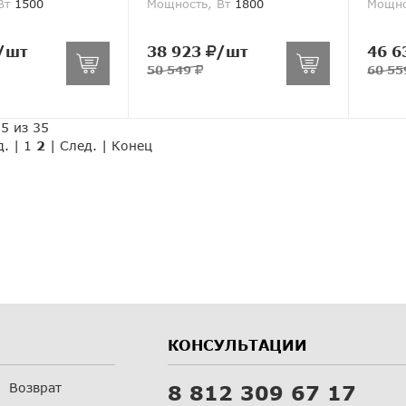
Вт
1500
Мощность, Вт
1800
Мощно
/шт
38 923
/шт
46 6
50 549
60 5
5 из 35
д.
|
1
2
| След. | Конец
КОНСУЛЬТАЦИИ
Возврат
8 812 309 67 17