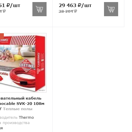
51
/шт
29 463
/шт
04
38 264
евательный кабель
ocable SVK-20 108м
/
Теплые полы
водитель
Thermo
а производства
ия