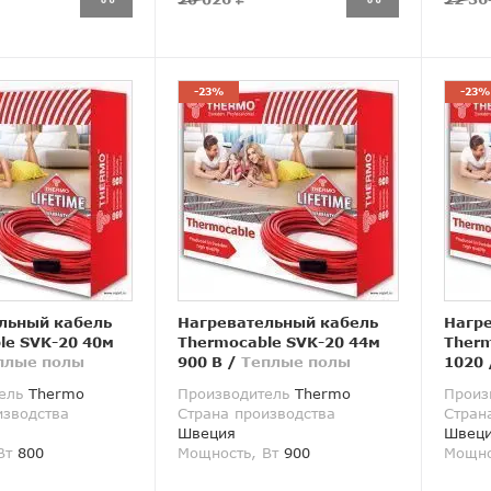
-23%
-23%
льный кабель
Нагревательный кабель
Нагр
le SVK-20 40м
Thermocable SVK-20 44м
Therm
плые полы
900 В
/
Теплые полы
1020
ель
Thermo
Производитель
Thermo
Произ
изводства
Страна производства
Стран
Швеция
Швец
Вт
800
Мощность, Вт
900
Мощно