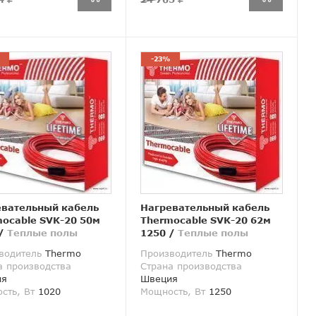
-23%
евательный кабель
Нагревательный кабель
ocable SVK-20 50м
Thermocable SVK-20 62м
/
Теплые полы
1250
/
Теплые полы
водитель
Thermo
Производитель
Thermo
а производства
Страна производства
ия
Швеция
сть, Вт
1020
Мощность, Вт
1250