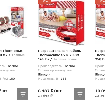
-23%
-23%
л Thermomat
Нагревательный кабель
Нагр
0 м2
/
Теплые
Thermocable SVK-20 8м
Therm
165 Вт
/
Теплые полы
250 В
ель
Thermo
Производитель
Thermo
Произ
изводства
Страна производства
Стран
Швеция
Швец
Вт/м2
180
Мощность, Вт
165
Мощно
/шт
8 482
/шт
10 0
11 015
13 1