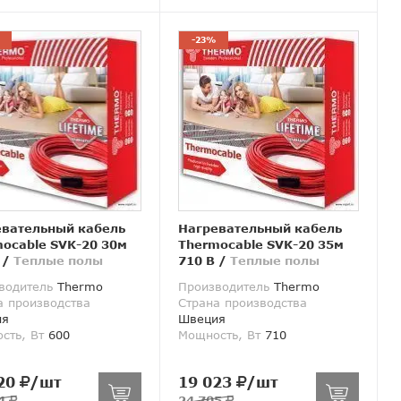
-23%
евательный кабель
Нагревательный кабель
ocable SVK-20 30м
Thermocable SVK-20 35м
/
Теплые полы
710 В
/
Теплые полы
водитель
Thermo
Производитель
Thermo
а производства
Страна производства
ия
Швеция
сть, Вт
600
Мощность, Вт
710
20
/шт
19 023
/шт
64
24 705