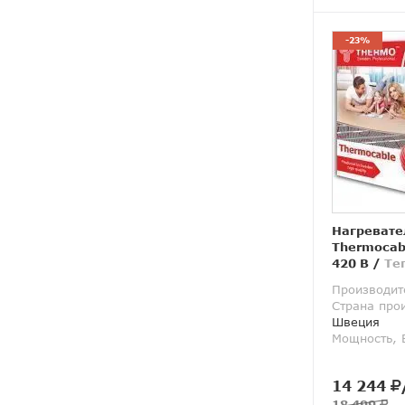
-23%
Нагревате
Thermocab
420 В
/
Те
Производит
Страна про
Швеция
Мощность, 
14 244
18 499