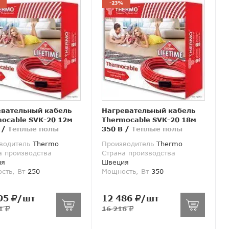
-23%
евательный кабель
Нагревательный кабель
ocable SVK-20 12м
Thermocable SVK-20 18м
/
Теплые полы
350 В
/
Теплые полы
водитель
Thermo
Производитель
Thermo
а производства
Страна производства
ия
Швеция
сть, Вт
250
Мощность, Вт
350
95
/шт
12 486
/шт
11
16 216