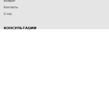
Возврат
Контакты
О нас
КОНСУЛЬТАЦИИ
8 812 309 67 17
Заказать обратный звонок
Выставочные залы
С-Пб
,
пр. Энгельса, д.126 к.1
Озерки
С-Пб
,
ул. Победы, д.23
Парк Победы
Режим работы
Пн-Пт:
11:00 - 20:00
Сб:
11:00 - 19:00
Вс: выходной
СПОСОБЫ ОПЛАТЫ