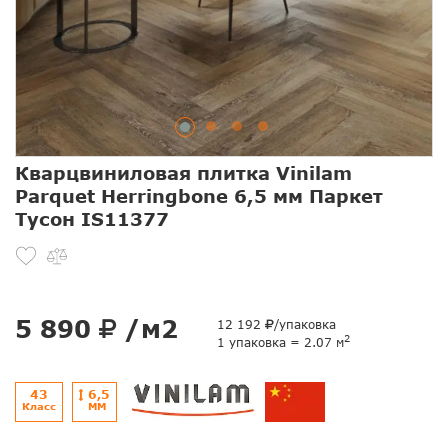
Кварцвиниловая плитка Vinilam
Parquet Herringbone 6,5 мм Паркет
Тусон IS11377
5 890
/м2
12 192
/упаковка
2
1 упаковка = 2.07 м
43
6,5
Класс
ММ