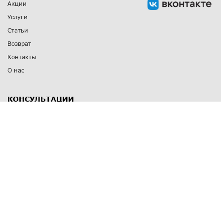
Акции
Услуги
Статьи
Возврат
Контакты
О нас
КОНСУЛЬТАЦИИ
8 812 309 67 17
Заказать обратный звонок
Выставочные залы
С-Пб
,
пр. Энгельса, д.126 к.1
Озерки
С-Пб
,
ул. Победы, д.23
Парк Победы
Режим работы
Пн-Пт:
11:00 - 20:00
Сб:
11:00 - 19:00
Вс: выходной