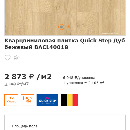
Кварцвиниловая плитка Quick Step Дуб
бежевый BACL40018
2 873
/м2
6 048
/упаковка
2
1 упаковка = 2.105 м
3 380
/м2
32
4,5
Класс
ММ
Площадь пола