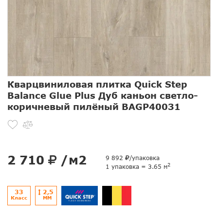
Кварцвиниловая плитка Quick Step
Balance Glue Plus Дуб каньон светло-
коричневый пилёный BAGP40031
2 710
/м2
9 892
/упаковка
2
1 упаковка = 3.65 м
33
2,5
Класс
ММ