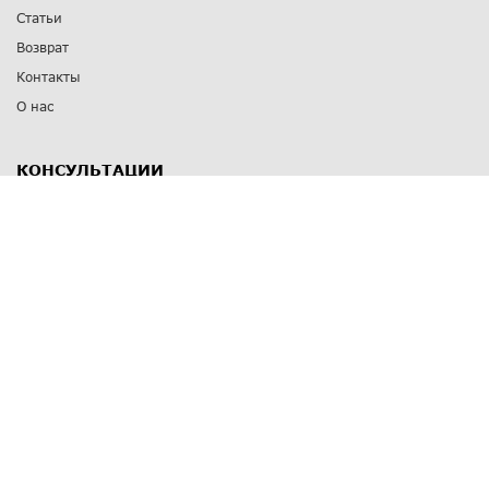
Статьи
Возврат
Контакты
О нас
КОНСУЛЬТАЦИИ
8 812 309 67 17
Заказать обратный звонок
Выставочные залы
С-Пб
,
пр. Энгельса, д.126 к.1
Озерки
С-Пб
,
ул. Победы, д.23
Парк Победы
Режим работы
Пн-Пт:
11:00 - 20:00
Сб:
11:00 - 19:00
Вс: выходной
СПОСОБЫ ОПЛАТЫ