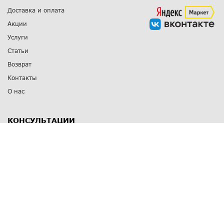
Доставка и оплата
Акции
Услуги
Статьи
Возврат
Контакты
О нас
КОНСУЛЬТАЦИИ
8 812 309 67 17
Заказать обратный звонок
Выставочные залы
С-Пб
,
пр. Энгельса, д.126 к.1
Озерки
С-Пб
,
ул. Победы, д.23
Парк Победы
Режим работы
Пн-Пт:
11:00 - 20:00