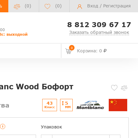
(0)
(
0
)
Вход
/
Регистрация
%
8 812 309 67 17
:00
Заказать обратный звонок
Вс: выходной
0
Корзина: 0
lanc Wood Бофорт
43
5
тва
Класс
ММ
i
Упаковок