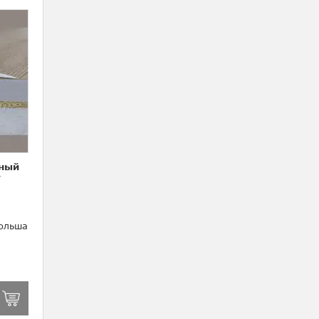
ный
/
ольша