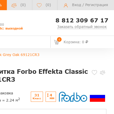
(0)
(
0
)
Вход
/
Регистрация
%
8 812 309 67 17
:00
Заказать обратный звонок
Вс: выходной
0
Корзина: 0
ick Grey Oak 69121CR3
ка Forbo Effekta Classic
21CR3
паковка
31
4
Класс
ММ
2
а = 2.24 м