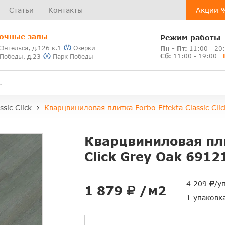
Статьи
Контакты
Акции 
очные залы
Режим работы
 Энгельса, д.126 к.1
Озерки
Пн - Пт:
11:00 - 20
Сб:
11:00 - 19:00
 Победы, д.23
Парк Победы
ssic Click
Кварцвиниловая плитка Forbo Effekta Classic Cl
Кварцвиниловая плит
Click Grey Oak 691
4 209
/у
1 879
/м2
1 упаковк