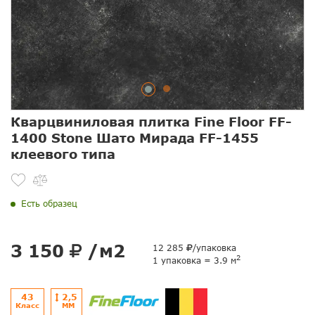
Кварцвиниловая плитка Fine Floor FF-
1400 Stone Шато Мирада FF-1455
клеевого типа
Есть образец
3 150
/м2
12 285
/упаковка
2
1 упаковка = 3.9 м
43
2,5
Класс
ММ