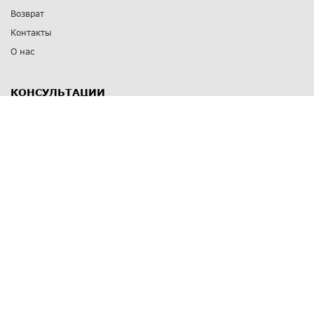
Возврат
Контакты
О нас
КОНСУЛЬТАЦИИ
8 812 309 67 17
Заказать обратный звонок
Выставочные залы
С-Пб
,
пр. Энгельса, д.126 к.1
Озерки
С-Пб
,
ул. Победы, д.23
Парк Победы
Режим работы
Пн-Пт:
11:00 - 20:00
Сб:
11:00 - 19:00
Вс: выходной
СПОСОБЫ ОПЛАТЫ