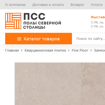
О компании
Доставка и оплата
Возврат
Услуги
Выстав
С-Пб, пр.
С-Пб, ул.
Каталог товаров
Главная
Кварцвиниловая плитка
Fine Floor
Замко