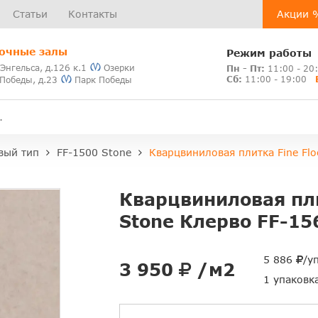
Статьи
Контакты
Акции 
очные залы
Режим работы
 Энгельса, д.126 к.1
Озерки
Пн - Пт:
11:00 - 20
Сб:
11:00 - 19:00
 Победы, д.23
Парк Победы
вый тип
FF-1500 Stone
Кварцвиниловая плитка Fine Flo
Кварцвиниловая пли
Stone Клерво FF-15
5 886
/у
3 950
/м2
1 упаковк