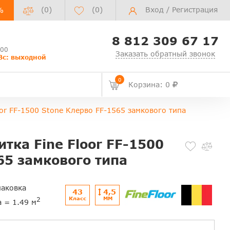
(0)
(
0
)
Вход
/
Регистрация
%
8 812 309 67 17
:00
Заказать обратный звонок
Вс: выходной
0
Корзина: 0
or FF-1500 Stone Клерво FF-1565 замкового типа
тка Fine Floor FF-1500
65 замкового типа
паковка
43
4,5
Класс
ММ
2
а = 1.49 м