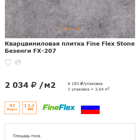
Кварцвиниловая плитка Fine Flex Stone
Безенги FX-207
2 034
/м2
6 183
/упаковка
2
1 упаковка = 3.04 м
42
2,2
Класс
ММ
Площадь пола