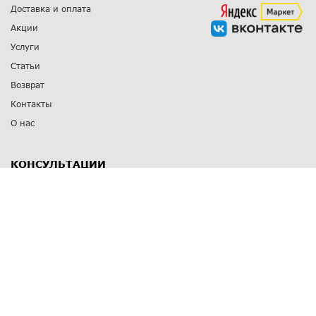
Доставка и оплата
Акции
Услуги
Статьи
Возврат
Контакты
О нас
КОНСУЛЬТАЦИИ
8 812 309 67 17
Заказать обратный звонок
Выставочные залы
С-Пб
,
пр. Энгельса, д.126 к.1
Озерки
С-Пб
,
ул. Победы, д.23
Парк Победы
Режим работы
Пн-Пт:
11:00 - 20:00
Сб:
11:00 - 19:00