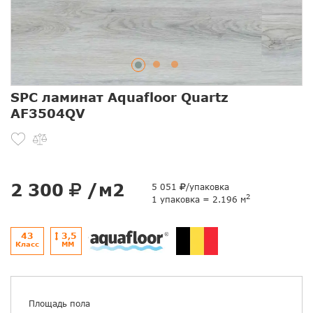
SPC ламинат Aquafloor Quartz
AF3504QV
2 300
/м2
5 051
/упаковка
2
1 упаковка = 2.196 м
43
3,5
Класс
ММ
Площадь пола